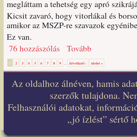
megláttam a tehetség egy apró szikrájá
Kicsit zavaró, hogy vitorlákal és bor
amikor az MSZP-re szavazok egyéniben
Ez van.
76 hozzászólás
Tovább
1
2
3
4
5
6
7
8
9
következő ›
utolsó »
…
Az oldalhoz álnéven, hamis adat
szerzők tulajdona. Nem
Felhasználói adatokat, informáci
„jó ízlést” sértő 