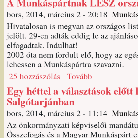
A Munkáspártnak LESZ ország
bors, 2014, március 2 - 20:18
Munkás
Hivatalosan is megvan az országos lis
jelölt. 29-en adták eddig le az ajánlás
elfogadtak. Indulhat!
2002 óta nem fordult elő, hogy az eg
lehessen a Munkáspártra szavazni.
25 hozzászólás
Tovább
Egy héttel a választások előtt 
Salgótarjánban
bors, 2014, március 2 - 11:14
Munkás
Az önkormányzati képviselői mandátu
Összefogás és a Magyar Munkáspárt eg