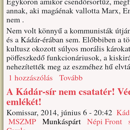
Egykoron amikor csendőrsortűz, megfig
annak, aki magáénak vallotta Marx, En
nem .
Nem volt könnyű a kommunisták útján
és a Kádár-érában sem. Előbbiben a tö
kultusz okozott súlyos morális károk
pöffeszkedő funkcionáriusok, a kiskirá
nehezítették meg az eszméhez hű elvtár
1 hozzászólás
Tovább
A Kádár-sír nem csatatér! V
emlékét!
Komissar, 2014, június 6 - 20:42
Kád
MSZMP
Munkáspárt
Népi Front