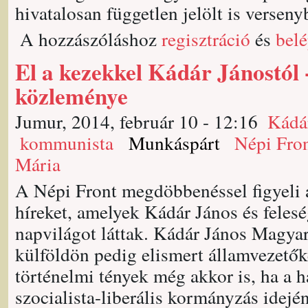
hivatalosan független jelölt is versenyb
A hozzászóláshoz
regisztráció
és
bel
El a kezekkel Kádár Jánostól 
közleménye
Jumur, 2014, február 10 - 12:16
Kádá
kommunista
Munkáspárt
Népi Fro
Mária
A Népi Front megdöbbenéssel figyeli 
híreket, amelyek Kádár János és felesé
napvilágot láttak. Kádár János Magyar
külföldön pedig elismert államvezetők
történelmi tények még akkor is, ha a 
szocialista-liberális kormányzás idején 