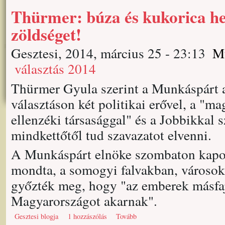
Thürmer: búza és kukorica he
zöldséget!
Gesztesi, 2014, március 25 - 23:13
M
választás 2014
Thürmer Gyula szerint a Munkáspárt az
választáson két politikai erővel, a "m
ellenzéki társasággal" és a Jobbikkal 
mindkettőtől tud szavazatot elvenni.
A Munkáspárt elnöke szombaton kaposv
mondta, a somogyi falvakban, városokba
győzték meg, hogy "az emberek másfajt
Magyarországot akarnak".
Gesztesi blogja
1 hozzászólás
Tovább