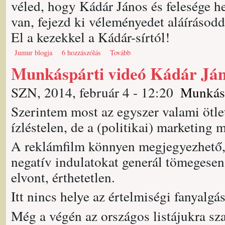
véled, hogy Kádár János és felesége h
van, fejezd ki véleményedet aláírásodd
El a kezekkel a Kádár-sírtól!
Jumur blogja
6 hozzászólás
Tovább
Munkáspárti videó Kádár Ján
SZN, 2014, február 4 - 12:20
Munkás
Szerintem most az egyszer valami ötlet
ízléstelen, de a (politikai) marketing 
A reklámfilm könnyen megjegyezhető, v
negatív indulatokat generál tömegese
elvont, érthetetlen.
Itt nincs helye az értelmiségi fanyalgá
Még a végén az országos listájukra sz