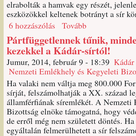
elrabolták a hamvak egy részét, jelenl
eszközökkel keltenek botrányt a sír kö
6 hozzászólás
Tovább
Pártfüggetlennek tűnik, minde
kezekkel a Kádár-sírtól!
Jumur, 2014, február 9 - 18:39
Kádár
Nemzeti Emlékhely és Kegyeleti Bizo
Ha valaki nem váltja meg 800.000 Fori
sírját, felszámolhatják a XX. század
államférfiának síremlékét. A Nemzeti
Bizottság elnöke támogatná, hogy védet
de erről még nem született döntés. Ha
egyáltalán felmerülhetett a sír felszá