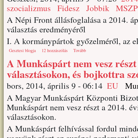
szocializmus
Fidesz
Jobbik
MSZP
A Népi Front állásfoglalása a 2014. áp
választás eredményéről
I. A kormánypártok győzelméről, az e
Gesztesi blogja
12 hozzászólás
Tovább
A Munkáspárt nem vesz részt 
választásokon, és bojkottra szó
bors, 2014, április 9 - 06:14
EU
Mun
A Magyar Munkáspárt Központi Bizott
Munkáspárt nem vesz részt a 2014. év
választásokon.
A Munkáspárt felhívással fordul mind
vegyünk részt az európai parlamenti vá