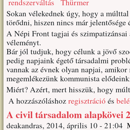
rendszerváltás
Thürmer
Sokan vélekednek úgy, hogy a múltta
törődni, hiszen nincs már jelentősége 
A Népi Front tagjai és szimpatizánsai
véleményt.
Bár jól tudjuk, hogy célunk a jövő sz
pedig napjaink égető társadalmi probl
vannak az évnek olyan napjai, amikor
megemlékezünk kommunista elődeinkr
Miért? Azért, mert hisszük, hogy múlt
A hozzászóláshoz
regisztráció
és
bel
A civil társadalom alapkövei 
deakandras, 2014, április 10 - 21:04