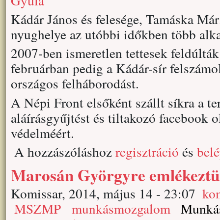
Gyula
Kádár János és felesége, Tamáska Már
nyughelye az utóbbi időkben több alka
2007-ben ismeretlen tettesek feldúlták 
februárban pedig a Kádár-sír felszámo
országos felháborodást.
A Népi Front elsőként szállt síkra a te
aláírásgyűjtést és tiltakozó facebook o
védelméért.
A hozzászóláshoz
regisztráció
és
bel
Marosán Györgyre emlékezt
Komissar, 2014, május 14 - 23:07
ko
MSZMP
munkásmozgalom
Munkás