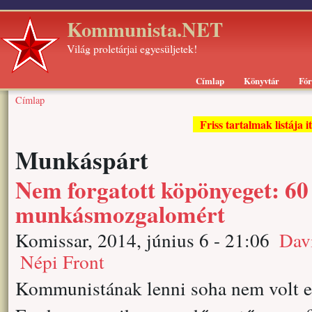
Kommunista.NET
Világ proletárjai egyesüljetek!
Címlap
Könyvtár
Fó
Címlap
Friss tartalmak listája i
Munkáspárt
Nem forgatott köpönyeget: 60
munkásmozgalomért
Komissar, 2014, június 6 - 21:06
Dav
Népi Front
Kommunistának lenni soha nem volt e