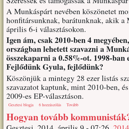
Szeressék és támogassák a Munkáspár
A Munkáspárt nevében köszönetet m
honfitársunknak, barátunknak, akik a
április 6-i választásokon.
Igen ám, csak 2010-ben 4 megyében,
országban lehetett szavazni a Munká
összekaparni a 0.58%-ot. 1998-ban 
Fejlődünk Gyula, fejlődünk?
Köszönjük a mintegy 28 ezer listás sz
szavazatot kaptunk, mint 2010-ben, és
2009-es EP-választáson.
Gesztesi blogja
6 hozzászólás
Tovább
Hogyan tovább kommunisták
Gesztesi, 2014, április 9 - 07:26
2014