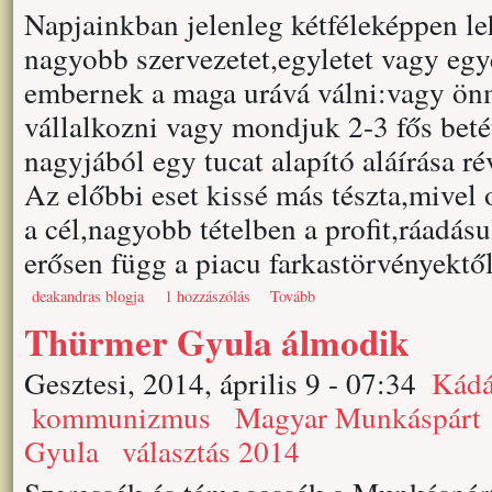
Napjainkban jelenleg kétféleképpen le
nagyobb szervezetet,egyletet vagy egye
embernek a maga urává válni:vagy ön
vállalkozni vagy mondjuk 2-3 fős betét
nagyjából egy tucat alapító aláírása rév
Az előbbi eset kissé más tészta,mivel 
a cél,nagyobb tételben a profit,ráadásu
erősen függ a piacu farkastörvényektől
deakandras blogja
1 hozzászólás
Tovább
Thürmer Gyula álmodik
Gesztesi, 2014, április 9 - 07:34
Kádá
kommunizmus
Magyar Munkáspárt
Gyula
választás 2014