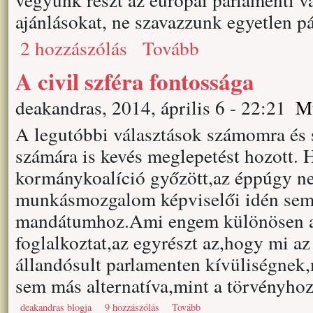
ajánlásokat, ne szavazzunk egyetlen p
2 hozzászólás
Tovább
A civil szféra fontossága
deakandras, 2014, április 6 - 22:21
M
A legutóbbi választások számomra és
számára is kevés meglepetést hozott. 
kormánykoalíció győzött,az éppúgy ne
munkásmozgalom képviselői idén sem 
mandátumhoz.Ami engem különösen az
foglalkoztat,az egyrészt az,hogy mi az
állandósult parlamenten kívüliségnek,
sem más alternatíva,mint a törvényhoz
deakandras blogja
9 hozzászólás
Tovább