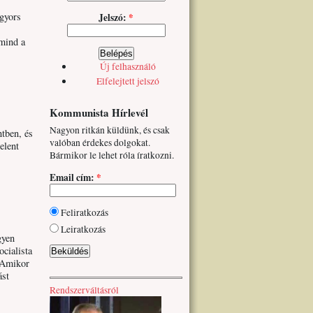
 gyors
Jelszó:
*
 mind a
Új felhasználó
Elfelejtett jelszó
Kommunista Hírlevél
Nagyon ritkán küldünk, és csak
ntben, és
valóban érdekes dolgokat.
elent
Bármikor le lehet róla íratkozni.
Email cím:
*
Feliratkozás
Leiratkozás
gyen
ocialista
. Amikor
ást
Rendszerváltásról