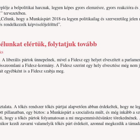
lője a belpolitikai harcnak, legyen képes gyors elemzésre, gyors reakcióra és
” tervezetében.
Célunk, hogy a Munkáspárt 2018-ra legyen politikailag és szervezetileg jelen
s rendelkezzék képviselőjelölttel”.
élunkat elértük, folytatjuk tovább
ks
 A liberális pártok ünnepelnek, mivel a Fidesz egy helyet elveszített a parlame
sszeomlani a Fidesz-kormány. A Fidesz szerint egy hely elvesztése még nem j
yait egyébként is a Fidesz szabja meg.
talata. A tőkés rendszer tőkés pártjai alapvetően abban érdekeltek, hogy ne le
tt pillanatban, egy biztos: a Munkáspárt a szocialista múlt, és még inkább a sz
enti, hogy a tőkés pártok folyamatosan a mi megsemmisítésünkre törekednének
ikor kezdi zavarni valamelyik tőkés párt érdekeit, azonnal megkezdik a támad