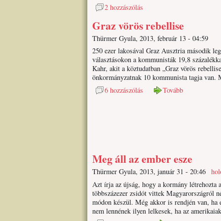
2 hozzászólás
Graz vörös rebellise
Thürmer Gyula, 2013, február 13 - 04:59
250 ezer lakosával Graz Ausztria második le
választásokon a kommunisták 19,8 százalékkal
Kahr, akit a köztudatban „Graz vörös rebellis
önkormányzatnak 10 kommunista tagja van. Mi
6 hozzászólás
Tovább
Meg áll az ember esze
Thürmer Gyula, 2013, január 31 - 20:46
hol
Azt írja az újság, hogy a kormány létrehozta
többszázezer zsidót vittek Magyarországról 
módon készül. Még akkor is rendjén van, ha 
nem lennének ilyen lelkesek, ha az amerikaiak