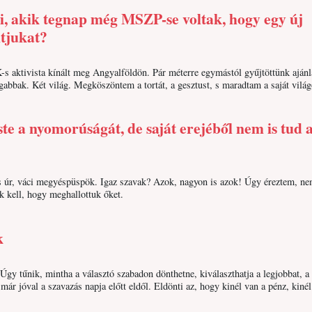
, akik tegnap még MSZP-se voltak, hogy egy új
ltjukat?
-s aktivista kínált meg Angyalföldön. Pár méterre egymástól gyűjtöttünk ajánl
gabbak. Két világ. Megköszöntem a tortát, a gesztust, s maradtam a saját vilá
e a nyomorúságát, de saját erejéből nem is tud 
ós úr, váci megyéspüspök. Igaz szavak? Azok, nagyon is azok! Úgy éreztem, n
k kell, hogy meghallottuk őket.
k
Úgy tűnik, mintha a választó szabadon dönthetne, kiválaszthatja a legjobbat, a
már jóval a szavazás napja előtt eldől. Eldönti az, hogy kinél van a pénz, kinél