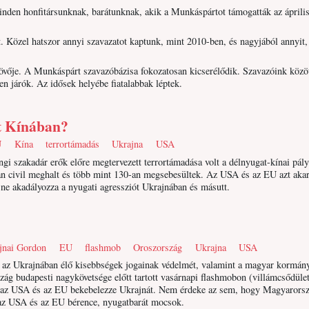
en honfitársunknak, barátunknak, akik a Munkáspártot támogatták az április
. Közel hatszor annyi szavazatot kaptunk, mint 2010-ben, és nagyjából annyit,
övője. A Munkáspárt szavazóbázisa fokozatosan kicserélődik. Szavazóink közö
en járók. Az idősek helyébe fiatalabbak léptek.
at Kínában?
U
Kína
terrortámadás
Ukrajna
USA
angi szakadár erők előre megtervezett terrortámadása volt a délnyugat-kínai pál
an civil meghalt és több mint 130-an megsebesültek. Az USA és az EU azt akarj
 ne akadályozza a nyugati agressziót Ukrajnában és másutt.
jnai Gordon
EU
flashmob
Oroszország
Ukrajna
USA
, az Ukrajnában élő kisebbségek jogainak védelmét, valamint a magyar kormán
rszág budapesti nagykövetsége előtt tartott vasárnapi flashmobon (villámcsődüle
az USA és az EU bekebelezze Ukrajnát. Nem érdeke az sem, hogy Magyarors
az USA és az EU bérence, nyugatbarát mocsok.