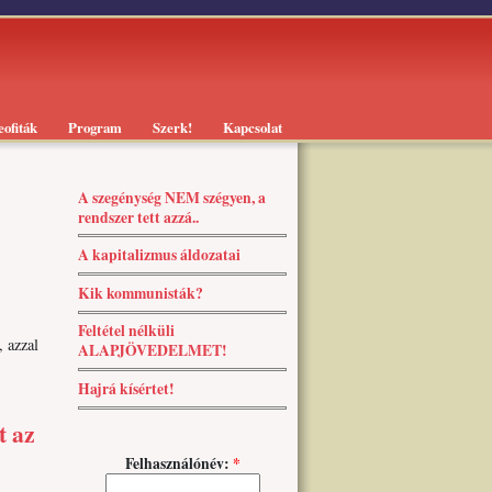
eofiták
Program
Szerk!
Kapcsolat
A szegénység NEM szégyen, a
rendszer tett azzá..
A kapitalizmus áldozatai
Kik kommunisták?
Feltétel nélküli
, azzal
ALAPJÖVEDELMET!
Hajrá kísértet!
t az
Felhasználónév:
*