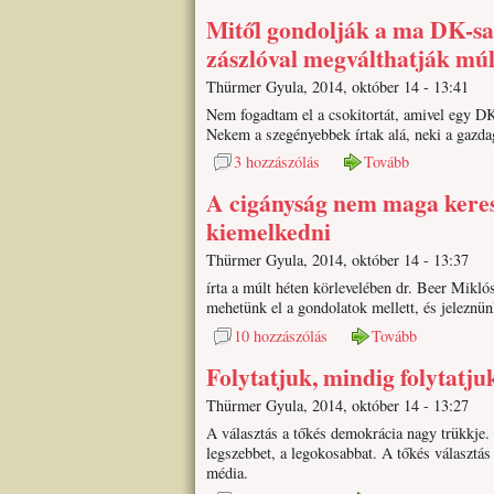
Mitől gondolják a ma DK-sai
zászlóval megválthatják mú
Thürmer Gyula, 2014, október 14 - 13:41
Nem fogadtam el a csokitortát, amivel egy DK
Nekem a szegényebbek írtak alá, neki a gazda
3 hozzászólás
Tovább
A cigányság nem maga kerest
kiemelkedni
Thürmer Gyula, 2014, október 14 - 13:37
írta a múlt héten körlevelében dr. Beer Mikl
mehetünk el a gondolatok mellett, és jeleznün
10 hozzászólás
Tovább
Folytatjuk, mindig folytatju
Thürmer Gyula, 2014, október 14 - 13:27
A választás a tőkés demokrácia nagy trükkje. 
legszebbet, a legokosabbat. A tőkés választás 
média.