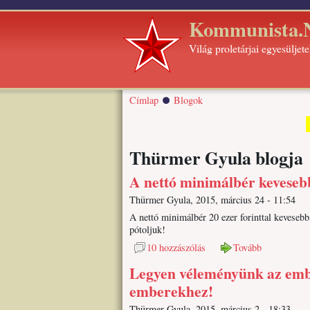
Kommunista
Világ proletárjai egyesüljete
Címlap
Blogok
Thürmer Gyula blogja
A nettó minimálbér keveseb
Thürmer Gyula, 2015, március 24 - 11:54
A nettó minimálbér 20 ezer forinttal kevesebb
pótoljuk!
10 hozzászólás
Tovább
Legyen véleményünk az embe
emberekhez!
Thürmer Gyula, 2015, március 2 - 18:33