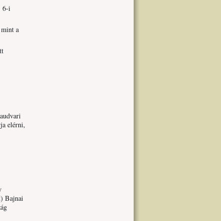
 6-i
 mint a
tt
yaudvari
a elérni,
y
t) Bajnai
zág