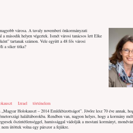
gnagyobb városa. A tavaly novemberi önkormányzati
 a második helyen végeztek. Ismét városi tanácsos lett Elke
eként” tartanak számon. Vele együtt a 48 fős városi
 a siker titka?
okauszt
Izrael
történelem
 a „Magyar Holokauszt – 2014 Emlékbizottságot”. Jövőre lesz 70 éve annak, ho
németországi haláltáborokba. Rendben van, nagyon helyes, hogy a kormány mél
egyesek őszintétlenséggel, hamissággal vádolják a mostani kormányt, mondvá
 nem ütöttek volna egy párszor a fejükre.