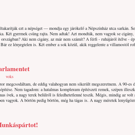
ltakarítják ezt a népséget — mondja egy járókelő a Népszínház utca sarkán. Se
a. Két gyermek csüng rajta. Nem adtak! Azt mondták, nem vagyok se cigány, 
országban? Aki nem cigány, az már nem számít? A férfi - ruhájáról ítélve - ép
. Bár ez lényegtelen is. Két ember a sok közül, akik reggelente a villamostól r
arlamentet
U
voks
szor megcsodáltam, de eddig valahogyan nem sikerült megszeretnem. A 90-es 
az építése. Nem tagadom: a hatalmas komplexum építészeti remek, szépen illesz
as ívek, a nagy terek belülről is feledhetetlenné teszik. Mégis, mindig az volt 
en vagyok. A börtön pedig börtön, még ha tágas is. A nagy méretek lenyűgözn
Munkáspártot!