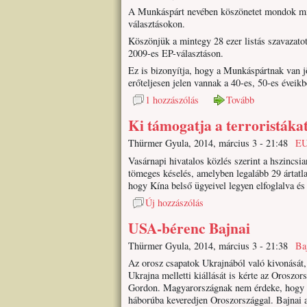
A Munkáspárt nevében köszönetet mondok mind
választásokon.
Köszönjük a mintegy 28 ezer listás szavazatot
2009-es EP-választáson.
Ez is bizonyítja, hogy a Munkáspártnak van j
erőteljesen jelen vannak a 40-es, 50-es éveikb
1 hozzászólás
Tovább
Ki támogatja a terroristák
Thürmer Gyula, 2014, március 3 - 21:48
E
Vasárnapi hivatalos közlés szerint a hszincsi
tömeges késelés, amelyben legalább 29 ártatl
hogy Kína belső ügyeivel legyen elfoglalva és
Új hozzászólás
USA-bérenc Bajnai
Thürmer Gyula, 2014, március 3 - 21:38
Ba
Az orosz csapatok Ukrajnából való kivonását
Ukrajna melletti kiállását is kérte az Oroszo
Gordon. Magyarországnak nem érdeke, hogy 
háborúba keveredjen Oroszországgal. Bajnai 