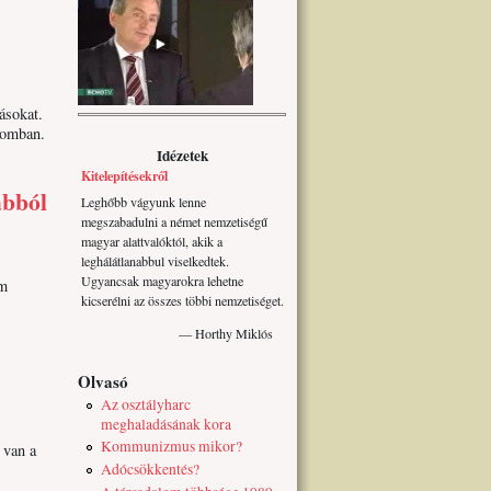
ásokat.
gomban.
Idézetek
Kitelepítésekről
abból
Leghőbb vágyunk lenne
megszabadulni a német nemzetiségű
magyar alattvalóktól, akik a
leghálátlanabbul viselkedtek.
Ugyancsak magyarokra lehetne
em
kicserélni az összes többi nemzetiséget.
— Horthy Miklós
Olvasó
Az osztályharc
meghaladásának kora
Kommunizmus mikor?
 van a
Adócsökkentés?