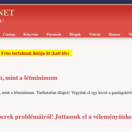
.NET
k!
Címlap
Könyvtár
Fórumok
Blogok
Videók
Humor
N
Friss tartalmak listája itt (katt ide)
b, mint a létminimum
, mint a létminimum. Tarthatatlan állapot! Vegyünk el egy kicsit a gazdagoktól
rek problémáiról! Juttassuk el a véleményünke