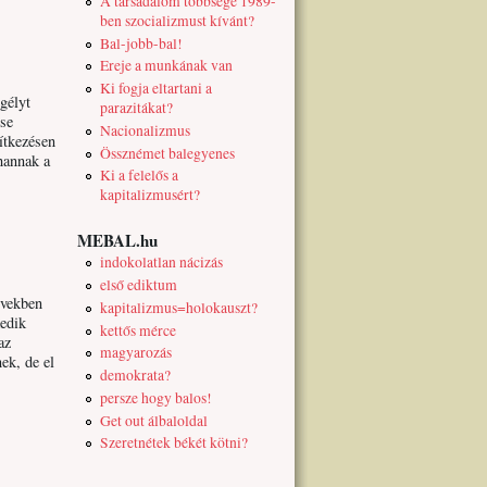
A társadalom többsége 1989-
ben szocializmust kívánt?
Bal-jobb-bal!
Ereje a munkának van
Ki fogja eltartani a
gélyt
parazitákat?
se
Nacionalizmus
ítkezésen
Össznémet balegyenes
ohannak a
Ki a felelős a
kapitalizmusért?
MEBAL.hu
indokolatlan nácizás
első ediktum
években
kapitalizmus=holokauszt?
kedik
kettős mérce
az
magyarozás
ek, de el
demokrata?
persze hogy balos!
Get out álbaloldal
Szeretnétek békét kötni?