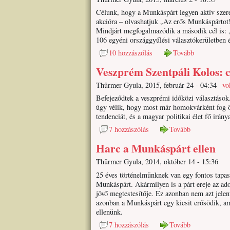
Célunk, hogy a Munkáspárt legyen aktív szerep
akcióra – olvashatjuk „Az erős Munkáspártot!
Mindjárt megfogalmazódik a második cél is: „
106 egyéni országgyűlési választókerületben é
10 hozzászólás
Tovább
Veszprém Szentpáli Kolos: c
Thürmer Gyula, 2015, február 24 - 04:34
vo
Befejeződtek a veszprémi időközi választások.
úgy vélik, hogy most már homokvárként fog ö
tendenciát, és a magyar politikai élet fő irán
7 hozzászólás
Tovább
Harc a Munkáspárt ellen
Thürmer Gyula, 2014, október 14 - 15:36
25 éves történelmünknek van egy fontos tapasz
Munkáspárt. Akármilyen is a párt ereje az ado
jövő megtestesítője. Ez azonban nem azt jel
azonban a Munkáspárt egy kicsit erősödik, am
ellenünk.
7 hozzászólás
Tovább