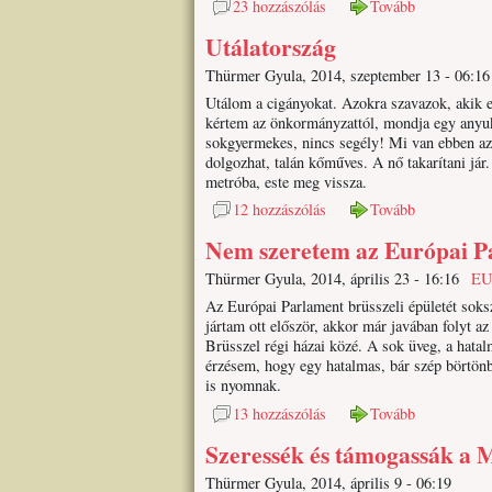
23 hozzászólás
Tovább
Utálatország
Thürmer Gyula, 2014, szeptember 13 - 06:16
Utálom a cigányokat. Azokra szavazok, akik e
kértem az önkormányzattól, mondja egy anyuk
sokgyermekes, nincs segély! Mi van ebben az 
dolgozhat, talán kőműves. A nő takarítani jár
metróba, este meg vissza.
12 hozzászólás
Tovább
Nem szeretem az Európai P
Thürmer Gyula, 2014, április 23 - 16:16
E
Az Európai Parlament brüsszeli épületét sok
jártam ott először, akkor már javában folyt 
Brüsszel régi házai közé. A sok üveg, a hatalm
érzésem, hogy egy hatalmas, bár szép börtönb
is nyomnak.
13 hozzászólás
Tovább
Szeressék és támogassák a 
Thürmer Gyula, 2014, április 9 - 06:19