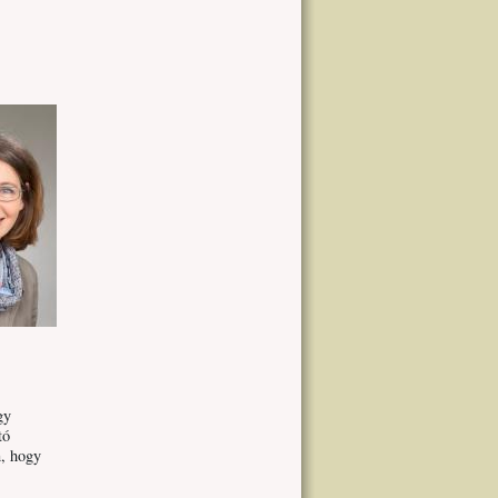
gy
tó
n, hogy